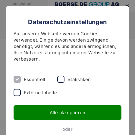
Datenschutzeinstellungen
Auf unserer Webseite werden Cookies
verwendet. Einige davon werden zwingend
benötigt, während es uns andere ermöglichen,
Highlights
Ihre Nutzererfahrung auf unserer Webseite zu
verbessern.
Essentiell
Statistiken
Externe Inhalte
Der Champions-Club für
Champions-Anleger
Alle akzeptieren
Der boerse.de-Investoren-Club ist die Gemeinschaft
oder